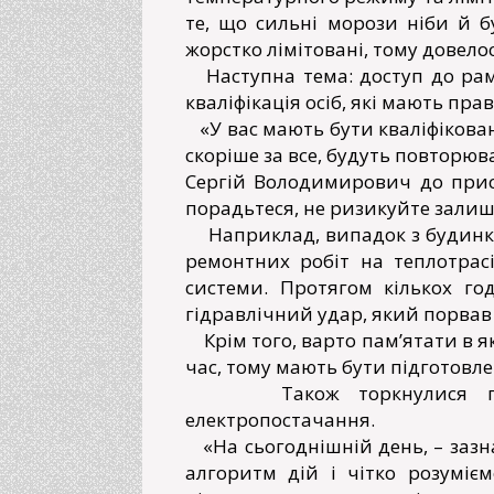
те, що сильні морози ніби й б
жорстко лімітовані, тому довел
Наступна тема: доступ до рам
кваліфікація осіб, які мають пр
«У вас мають бути кваліфіковані
скоріше за все, будуть повторюва
Сергій Володимирович до прису
порадьтеся, не ризикуйте залиш
Наприклад, випадок з будинком 
ремонтних робіт на теплотрас
системи. Протягом кількох го
гідравлічний удар, який порва
Крім того, варто пам’ятати в я
час, тому мають бути підготовлен
Також торкнулися питан
електропостачання.
«На сьогоднішній день, – зазн
алгоритм дій і чітко розуміє