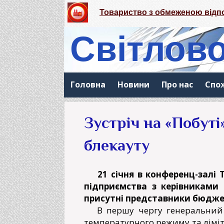
Товариство з обмеженою відп
Світлов
Спільне підприємство
Товариство з обмеженою відповіда
Головна
Новини
Про нас
Спо
Зустріч на «Побуті»
блекауту
21 січня в конференц-залі
підприємства з керівниками 
присутні представники бюджет
В першу чергу генеральний д
температурного режиму та ліміт